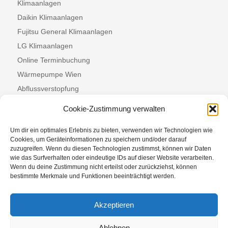
Klimaanlagen
Daikin Klimaanlagen
Fujitsu General Klimaanlagen
LG Klimaanlagen
Online Terminbuchung
Wärmepumpe Wien
Abflussverstopfung
Badsanierung
Cookie-Zustimmung verwalten
Abgasmessung
Um dir ein optimales Erlebnis zu bieten, verwenden wir Technologien wie
Gasherd anschließen
Cookies, um Geräteinformationen zu speichern und/oder darauf
Gasleitung abdichten
zuzugreifen. Wenn du diesen Technologien zustimmst, können wir Daten
wie das Surfverhalten oder eindeutige IDs auf dieser Website verarbeiten.
Thermentausch
Wenn du deine Zustimmung nicht erteilst oder zurückziehst, können
Gaskonvektor
bestimmte Merkmale und Funktionen beeinträchtigt werden.
Junkers Thermenwartung
Thermenwartung
Akzeptieren
Vaillant Thermenwartung
Ablehnen